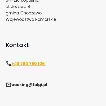
84-210 Kopalino,
ul. Jeżowa 4
gmina Choczewo,
Województwo Pomorskie
Kontakt
phone
+48 790 790 106
mail
booking@folgi.pl