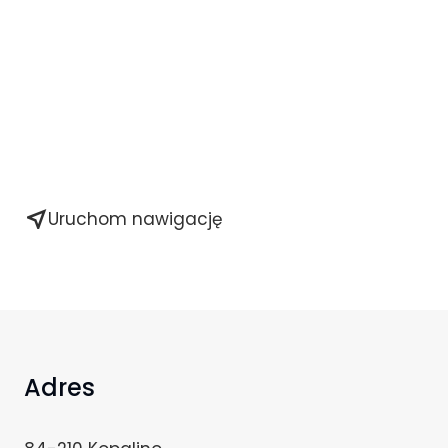
near_me
Uruchom nawigację
Adres